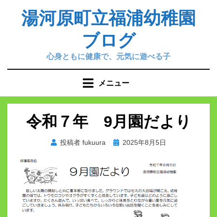
コ
湯河原町立福浦幼稚園
ン
テ
ブログ
ン
ツ
心身ともに健康で、元気に遊べる子
へ
移
メニュー
動
す
る
令和７年 9月園だより
投
投稿者
fukuura
2025年8月5日
稿
日: