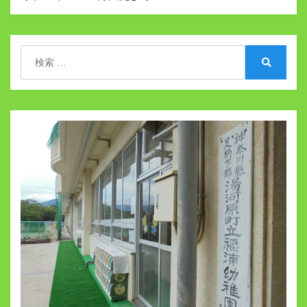
ゲ
ー
シ
検
索:
検
ョ
索
ン