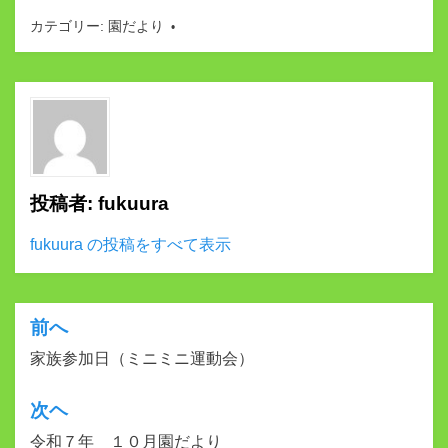
カテゴリー:
園だより
投稿者:
fukuura
fukuura の投稿をすべて表示
前へ
投
家族参加日（ミニミニ運動会）
稿
ナ
次ヘ
ビ
令和７年 １０月園だより