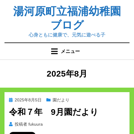
コ
湯河原町立福浦幼稚園
ン
テ
ブログ
ン
ツ
心身ともに健康で、元気に遊べる子
へ
移
メニュー
動
す
る
月
:
2025年8月
投
2025年8月5日
園だより
稿
令和７年 9月園だより
日:
投稿者
fukuura