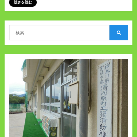
続きを読む
検
索:
検
索